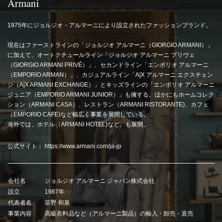
Armani
1975年にジョルジオ・アルマーニにより設立されたファッションブランド。
現在はファーストラインの「ジョルジオ アルマーニ（GIORGIO ARMANI）」
に加えて、オートクチュールライン「ジョルジオ アルマーニ プリヴェ
（GIORGIO ARMANI PRIVÉ）」、セカンドライン「エンポリオ アルマーニ
（EMPORIO ARMAN）」、カジュアルライン「A|X アルマーニ エクスチェン
ジ（A|X ARMANI EXCHANGE）」とキッズラインの「エンポリオ アルマーニ
ジュニア（EMPORIO ARMANI JUNIOR）」も擁する。ほかにもホームコレク
ション（ARMANI CASA）、レストラン（ARMANI RISTORANTE)、カフェ
（EMPORIO CAFE)など幅広く事業を展開している。
海外では、ホテル（ARMANI HOTEL)など、も展開。
公式サイト：
https://www.armani.com/ja-jp
会社名
ジョルジオ アルマーニ ジャパン株式会社
設立
1987年
代表者名
笹野 和泉
事業内容
高級衣料品など（アルマーニ製品）の輸入・卸売・直売