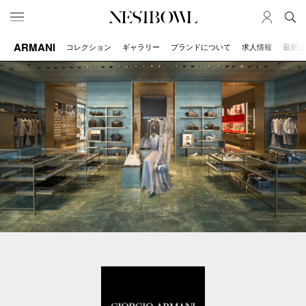
ARMANI
コレクション
ギャラリー
ブランドについて
求人情報
最新ニ
HOME
JOB
求人検索
新着求人
ブランド一覧
JOURNAL
COLLABORATION
インタビュー
コラボ募集一覧
エデュケーション
コラボ募集記事
ニュース＆イベント
コラボ実績案内
データ
SERVICE
MEMBER
初めての方へ
ログイン