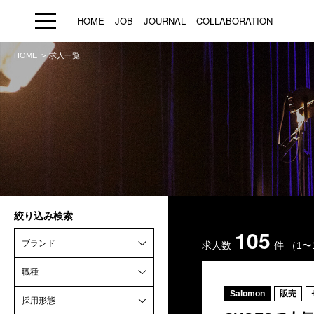
HOME
JOB
JOURNAL
COLLABORATION
HOME
求人一覧
HOME
JOB
求人検索
新着求人
ブランド一覧
絞り込み検索
プライバシーポリシー
利用規約
運営会社
105
ブランド
求人数
件
（1〜
職種
Salomon
販売
採用形態