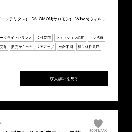
yx(アークテリクス)、SALOMON(サロモン)、Wilson(ウィルソ
ークライフバランス
女性活躍
ファッション感度
ママ活躍
度有
販売からのキャリアアップ
年齢不問
留学経験歓迎
求人詳細を見る
te
BOOKMARK