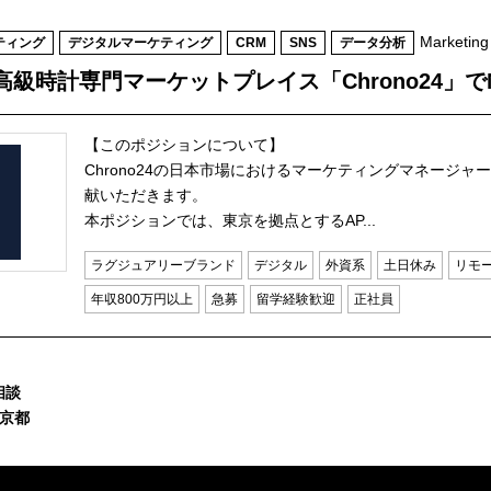
Marketin
ティング
デジタルマーケティング
CRM
SNS
データ分析
時計専門マーケットプレイス「Chrono24」でMark
【このポジションについて】
Chrono24の日本市場におけるマーケティングマネージャ
献いただきます。
本ポジションでは、東京を拠点とするAP...
ラグジュアリーブランド
デジタル
外資系
土日休み
リモ
年収800万円以上
急募
留学経験歓迎
正社員
相談
東京都