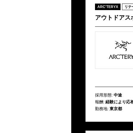
ARC'TERYX
リテ
アウトドアスポーツ
採用形態:
中途
報酬:
経験により応
勤務地:
東京都