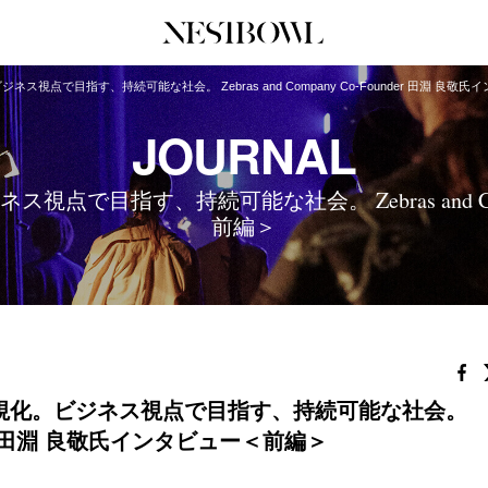
点で目指す、持続可能な社会。 Zebras and Company Co-Founder 田淵 良敬
JOURNAL
JOURNAL
COLLABORATION
SERV
インタビュー
コラボ募集一覧
初めて
目指す、持続可能な社会。 Zebras and Compa
エデュケーション
コラボ募集記事
Q&A
前編＞
ニュース＆イベント
コラボ実績案内
企業担
データ
企業ロ
視化。ビジネス視点で目指す、持続可能な社会。
under 田淵 良敬氏インタビュー＜前編＞