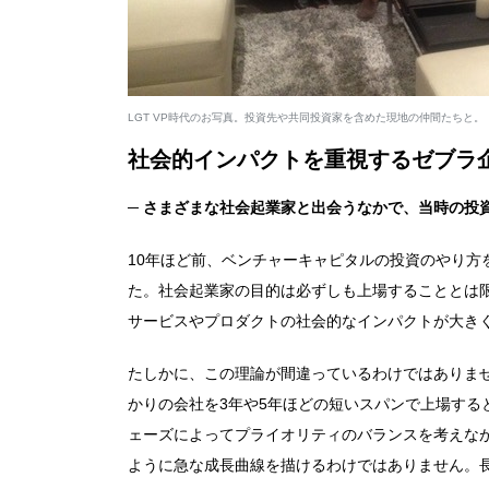
LGT VP時代のお写真。投資先や共同投資家を含めた現地の仲間たちと。
社会的インパクトを重視するゼブラ
─ さまざまな社会起業家と出会うなかで、当時の投
10年ほど前、ベンチャーキャピタルの投資のやり
た。社会起業家の目的は必ずしも上場することとは
サービスやプロダクトの社会的なインパクトが大き
たしかに、この理論が間違っているわけではありま
かりの会社を3年や5年ほどの短いスパンで上場す
ェーズによってプライオリティのバランスを考えな
ように急な成長曲線を描けるわけではありません。