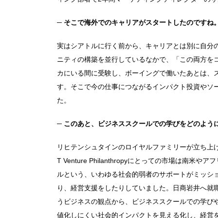
─ そこで海外でのキャリアがスタートしたのですね
実はシアトルに行く前から、キャリアとは別に自分
ニティの構築を並行しているなかで、「この両方を
カにいる間に受験し、ボーイングで働いたあとは、スペイン
す。そこで今の仕事につながるインパクト投資やソ
た。
─ このあと、ビジネススクールでの学びをどのよう
リヒテンシュタインのロイヤルファミリーが立ち上げた、「L
T Venture Philanthropyにとっての市
ルという、いわゆる社会的弱者のサポートがミッシ
り、経営支援をしたりしていました。日商岩井へ就
うビジネスの観点から、ビジネススクールでの学び
値化しにくい社会的インパクトを見える化し、経営