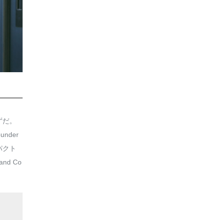
ずだ。
nder
パクト
d Co