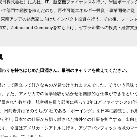
双日株式会社）に入社。IT、航空機ファイナンスを行い、米国ボーイン
ング部門で経験を積んだのち、再生可能エネルギー投資・事業開発に従
ropyに移り、東南アジアの起業家に向けたインパクト投資を行う。その後、ソーシ
Zebras and Companyを立ち上げ、ゼブラ企業への投資・経営支
観
関わりを持ちはじめた田淵さん。最初のキャリアを教えてください。
果として際立って好きなものが見つけきれませんでした。そういう意味
ろ、また、アメリカでの留学経験が活かせる国際的な仕事ができるとい
配属された数年後、航空機を扱う部署に移って3年ほどファイナンスの仕
く、日商岩井はそのうちの1社である「ボーイング」を日本に誘致し、代
井が担う日本での仕事から切り離された海外での仕事を担当する、出向
ます。今度はアメリカ・シアトルに行き、アジアパシフィック地域のマ
サポートをしていました。