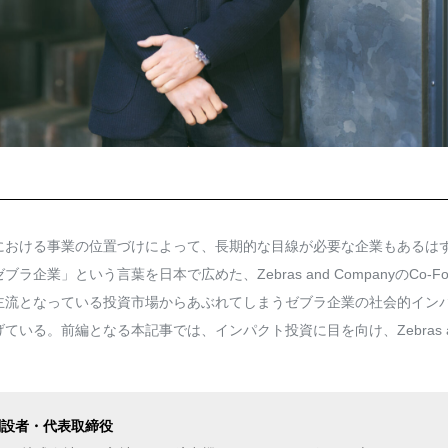
における事業の位置づけによって、長期的な目線が必要な企業もあるは
」という言葉を日本で広めた、Zebras and CompanyのCo-Fou
主流となっている投資市場からあぶれてしまうゼブラ企業の社会的イン
る。前編となる本記事では、インパクト投資に目を向け、Zebras an
共同創設者・代表取締役