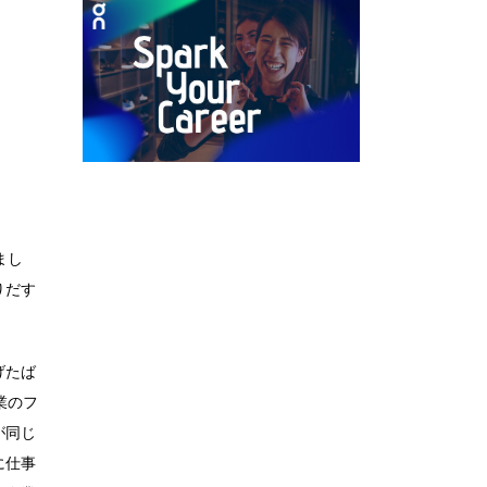
まし
りだす
。
げたば
業のフ
が同じ
に仕事