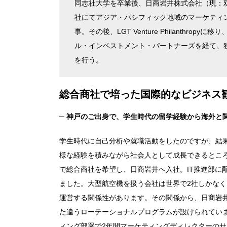
同志社大学を卒業後、日商岩井株式会社（現：
社にてアジア・パシフィック地域のマーケティ
事。その後、LGT Venture Philanth
ル・インベストメント・パートナーズを経て、独立。
を行う。
総合商社で培った国際的なビジネス
─ 神戸のご出身で、学生時代の留学経験から海外と
学生時代に自己分析や就職活動をしたのですが、結
様な経験を積みながら社会人として成長できるとこ
で総合商社を希望し、日商岩井へ入社。IT推進部に
ました。大型航空機を扱う会社は世界で2社しかな
運営する関係性があります。その関係から、日商岩
た違うローテーショナルプログラムが設けられてい
ィング部署で2年間マーケティングディレクターの