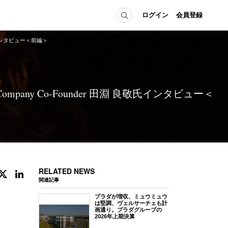
ログイン
会員登録
氏インタビュー＜前編＞
ICE
MEMBER
の方へ
ログイン
ny Co-Founder 田淵 良敬氏インタビュー＜
会員登録
当の方へ
グイン
RELATED NEWS
関連記事
プラダが増収、ミュウミュウ
は堅調、ヴェルサーチェも計
画通り。プラダグループの
2026年上期決算