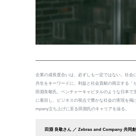
企業の成長度合いは、必ずしも一定ではない。社会
共生をキーワードに、利益と社会貢献の両立する「ゼブラ企業
田淵良敬氏。ベンチャーキャピタルのような日本で
に着目し、ビジネスの視点で豊かな社会の実現を掲げてい
mpany立ち上げに至る田淵氏のキャリアを辿る。
田淵 良敬さん ／ Zebras and Company 