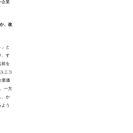
い企業
何か、改
ト」と
り、す
名前を
ユニコ
企業価
、一方
し、か
るよう