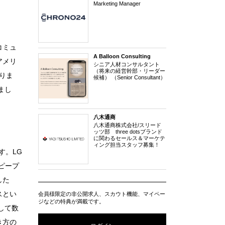
Marketing Manager
コミュ
A Balloon Consulting
アメリ
シニア人材コンサルタント
（将来の経営幹部・リーダー
なりま
候補） （Senior Consultant）
まし
八木通商
八木通商株式会社/スリード
ッツ部 three dotsブランド
に関わるセールス＆マーケテ
ィング担当スタッフ募集！
す。LG
ジピープ
した
スとい
会員様限定の非公開求人、スカウト機能、マイペー
ジなどの特典が満載です。
して数
き方の