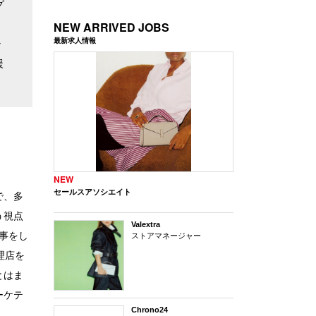
グ
NEW ARRIVED JOBS
最新求人情報
ャ
援
NEW
セールスアソシエイト
で、多
う視点
Valextra
事をし
ストアマネージャー
理店を
とはま
ーケテ
Chrono24