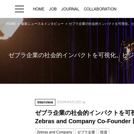
HOME
JOB
JOURNAL
COLLABORATION
HOME
最新ニュース＆インタビュー
ゼブラ企業の社会的インパクトを可視化。ビジネス視
HOME
JOB
求人検索
ゼブラ企業の社会的インパクトを可視化。ビジネス視点で
新着求人
ブランド一覧
プライバシーポリシー
利用規約
運営会社
Interview
2023年04月13日 up
ゼブラ企業の社会的インパクトを可
Zebras and Company Co-Fo
Zebras and Company
ゼブラ企業
投資