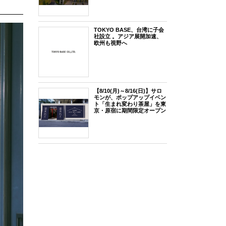
TOKYO BASE、台湾に子会
社設立 。アジア展開加速、
欧州も視野へ
【8/10(月)～8/16(日)】サロ
モンが、ポップアップイベン
ト「生まれ変わり茶屋」を東
京・原宿に期間限定オープン