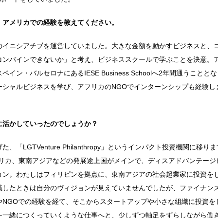
。アメリカでの経験を教えてください。
のイニシアチブを運営していました。大きな金額を動かすビジネスと、
コンバインできないか」と考え、ビジネススクールで学ぶことを決意。
・バルセロナにあるIESE Business Schoolへ2年間通うことと
ーシャルビジネスを学び、アフリカのNGOでインターンシップも経験し
に活かしていったのでしょうか？
GTVenture Philanthropy」というインパクト投資機関に移りま
場は南米やアフリカ、東南アジアなどの発展途上国がメインで、ディスアドバンテー
ョン。わたしはフィリピンを拠点に、東南アジアの社会起業家に投資を
職したときは自分のヴィジョンが見えていませんでしたが、ファイナン
やNGOでの経験を経て、そこからスタートアップや小さな組織に投資を
を一緒につくっていくような仕事へと、少しずつ軸足をずらしながら働