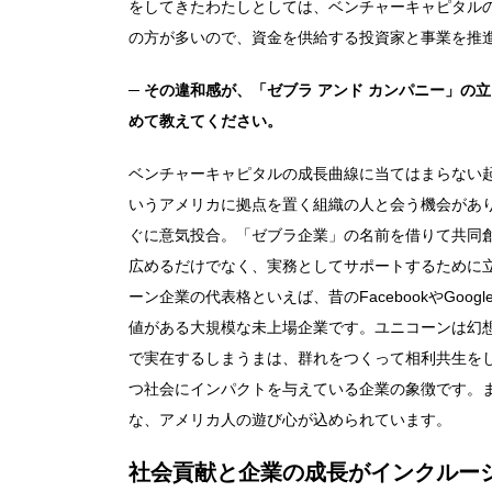
をしてきたわたしとしては、ベンチャーキャピタル
の方が多いので、資金を供給する投資家と事業を推
─ その違和感が、「ゼブラ アンド カンパニー」
めて教えてください。
ベンチャーキャピタルの成長曲線に当てはまらない
いうアメリカに拠点を置く組織の人と会う機会があ
ぐに意気投合。「ゼブラ企業」の名前を借りて共同
広めるだけでなく、実務としてサポートするために立
ーン企業の代表格といえば、昔のFacebookやGoog
値がある大規模な未上場企業です。ユニコーンは幻
で実在するしまうまは、群れをつくって相利共生を
つ社会にインパクトを与えている企業の象徴です。
な、アメリカ人の遊び心が込められています。
社会貢献と企業の成長がインクルー