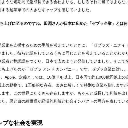
のような短期間で急成長できる会社よりも、むしろそれに当てはまらな
進する起業家での大きなギャップを感じていました。
の立ち上げに至るのですね。田淵さんが日本に広めた「ゼブラ企業」とは
起業家を支援するための手段を考えていたときに、「ゼブラズ・ユナイ
りました。彼らと話をしているうちに同じことを考えていることがわか
創業者と翻訳語をつくり、日本で広めようと発信していました。そこで
ち上げたのが「ゼブラ アンド カンパニー」です。ゼブラ企業に対し、
le、Apple。定義としては、10億ドル以上、日本円で約1,000億円以上の
想上の動物で、1匹狼的な存在。まさに珍しくて特別な企業を指しますが
します。この世界にたくさん存在しますが、ちゃんと成長して利益を出
また、黒と白の縞模様が経済的利益と社会インパクトの両方を表してい
シブな社会を実現