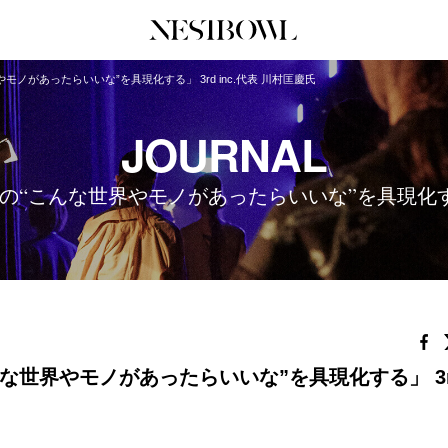
ノがあったらいいな”を具現化する」 3rd inc.代表 川村匡慶氏
JOURNAL
COLLABORATION
SERV
JOURNAL
インタビュー
コラボ募集一覧
初めて
エデュケーション
コラボ募集記事
Q&A
こんな世界やモノがあったらいいな”を具現化する」 
ニュース＆イベント
コラボ実績案内
企業担
データ
企業ロ
な世界やモノがあったらいいな”を具現化する」 3r