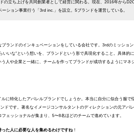
ンドの立ち上げを共同創業者として経営に関わる。現在、2016年からD2
ション事業行う「3rd inc.」を設立。5ブランドを運営している。
ィブなブランドのインキュベーションをしている会社です。3rdのミッショ
らいいな”という想いを、ブランドという形で具現化すること。具体的
いう人や企業と一緒に、チームを作ってブランドが成功するようにマネ
イルに特化したアパレルブランドでしょうか。本当に自分に似合う服で
ランドです。著名なイメージコンサルタントのディレクションの元アパ
ロフェッショナルが集まり、5〜8名ほどのチームで進めています。
持った人に必要な人を集めるわけですね
！