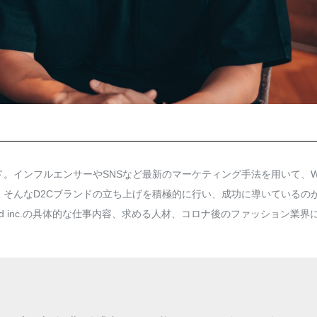
ド。インフルエンサーやSNSなど最新のマーケティング手法を用いて、W
そんなD2Cブランドの立ち上げを積極的に行い、成功に導いているの
d inc.の具体的な仕事内容、求める人材、コロナ後のファッション業界