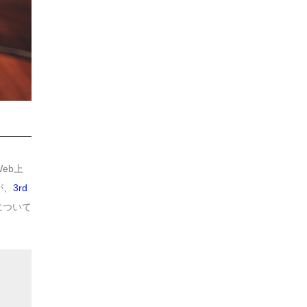
eb上
が、
3rd
について