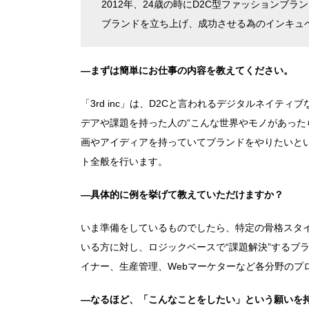
2012年、24歳の時にD2C型ファッションブラ
ブランドを立ち上げ、成功させる為のインキュベー
―まずは簡単にお仕事の内容を教えてください。
「3rd inc」は、D2Cと言われるデジタルネイテ
デアや課題を持った人の“こんな世界やモノがあった
画やアイディアを持っていてブランドをやりたいと
ト全般を行います。
―具体的に例を挙げて教えていただけますか？
いま準備をしているものでしたら、特定の骨格スタ
いる方に対し、ロジックベースで“課題解決”するブ
イナー、生産管理、Webマーケターなど各分野のプ
―なるほど、「こんなことをしたい」という願いを