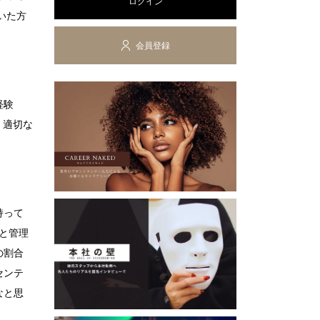
ログイン
いた方
会員登録
経験
。適切な
持って
と管理
の割合
センテ
なと思