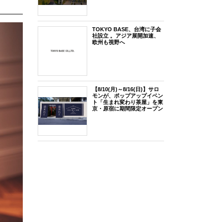
TOKYO BASE、台湾に子会
社設立 。アジア展開加速、
欧州も視野へ
【8/10(月)～8/16(日)】サロ
モンが、ポップアップイベン
ト「生まれ変わり茶屋」を東
京・原宿に期間限定オープン