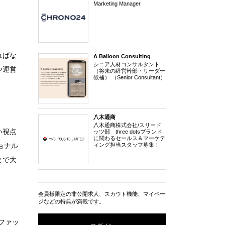
Marketing Manager
ればな
A Balloon Consulting
シニア人材コンサルタント
や運営
（将来の経営幹部・リーダー
候補） （Senior Consultant）
八木通商
八木通商株式会社/スリード
い視点
ッツ部 three dotsブランド
に関わるセールス＆マーケテ
ィング担当スタッフ募集！
ョナル
まで大
会員様限定の非公開求人、スカウト機能、マイペー
ジなどの特典が満載です。
ファッ