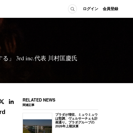
ログイン
会員登録
ICE
MEMBER
の方へ
ログイン
会員登録
3rd inc.代表 川村匡慶氏
当の方へ
グイン
RELATED NEWS
関連記事
d
プラダが増収、ミュウミュウ
は堅調、ヴェルサーチェも計
画通り。プラダグループの
2026年上期決算