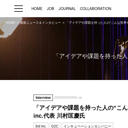
HOME
JOB
JOURNAL
COLLABORATION
HOME
最新ニュース＆インタビュー
「アイデアや課題を持った人の“こんな世界やモ
HOME
JOB
求人検索
新着求人
「アイデアや課題を持った人の“
ブランド一覧
プライバシーポリシー
利用規約
運営会社
Interview
2020年09月09日 up
「アイデアや課題を持った人の“こん
inc.代表 川村匡慶氏
3rd inc.
D2C
インキュベーションカンパニー