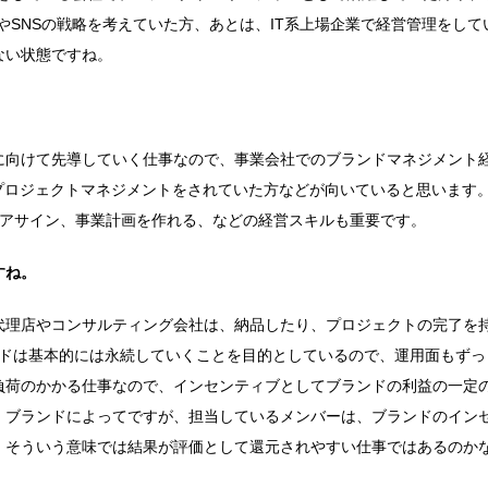
やSNSの戦略を考えていた方、あとは、IT系上場企業で経営管理をして
ない状態ですね。
に向けて先導していく仕事なので、事業会社でのブランドマネジメント
プロジェクトマネジメントをされていた方などが向いていると思います
のアサイン、事業計画を作れる、などの経営スキルも重要です。
すね。
代理店やコンサルティング会社は、納品したり、プロジェクトの完了を
ンドは基本的には永続していくことを目的としているので、運用面もずっ
負荷のかかる仕事なので、インセンティブとしてブランドの利益の一定
。ブランドによってですが、担当しているメンバーは、ブランドのイン
、そういう意味では結果が評価として還元されやすい仕事ではあるのか