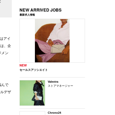
C
NEW ARRIVED JOBS
最新求人情報
ンはアイ
には、企
ジメン
NEW
セールスアソシエイト
Valextra
悩んで
ストアマネージャー
レルデザ
Chrono24