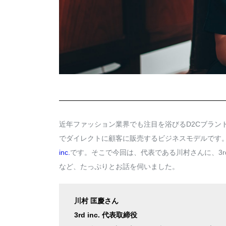
近年ファッション業界でも注目を浴びるD2Cブラン
でダイレクトに顧客に販売するビジネスモデルです。
inc.
です。そこで今回は、代表である川村さんに、3r
など、たっぷりとお話を伺いました。
川村 匡慶さん
3rd inc. 代表取締役