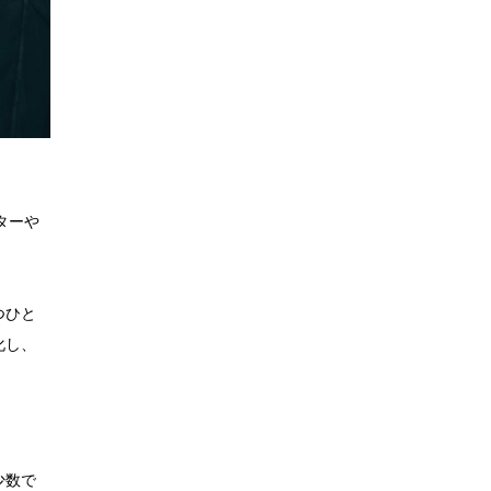
ターや
つひと
化し、
少数で