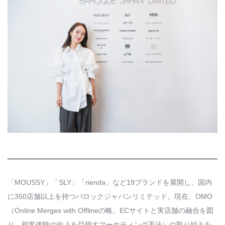
Q&A
会員登録
企業担当の方へ
企業ログイン
プライバシーポリシー
利用規約
運営会社
「MOUSSY」「SLY」「rienda」など19ブランドを展開し、国内
に350店舗以上を持つバロックジャパンリミテッド。現在、OMO
（Online Merges with Offlineの略。ECサイトと実店舗の融合を図
り、顧客体験の向上を目指すマーケティング手法）の取り組みを