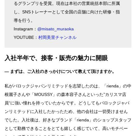
るグランプリを受賞。現在は本社の営業統括本部に所属
し、SNSトレーナーとして全国の店舗に向けた研修・指
導を行う。
Instagram：
@misato_muraoka
YOUTUBE：
村岡美里チャンネル
入社半年で、接客・販売の魅力に開眼
― まずは、ご入社のきっかけについて教えて頂けますか。
私がバロックジャパンリミテッドを志望したのは、「rienda」の中
根麗子さんや「MOUSSY」の森本容子さんといった”カリスマ店
員“に強い憧れを持っていたからです。どうしてもバロックジャパ
ンリミテッドに入社したかったため、他の会社は一切受けません
でした。入社後は、好きなブランド「rienda」のショップスタッフ
として勤務できることをとても嬉しく感じていて、高いモチベー