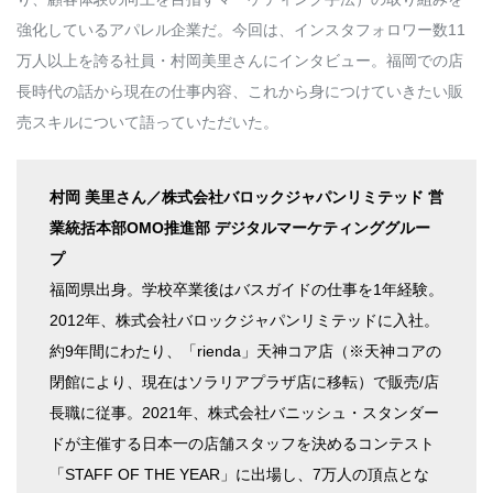
強化しているアパレル企業だ。今回は、インスタフォロワー数11
万人以上を誇る社員・村岡美里さんにインタビュー。福岡での店
長時代の話から現在の仕事内容、これから身につけていきたい販
売スキルについて語っていただいた。
村岡 美里さん／株式会社バロックジャパンリミテッド 営
業統括本部OMO推進部 デジタルマーケティンググルー
プ
福岡県出身。学校卒業後はバスガイドの仕事を1年経験。
2012年、株式会社バロックジャパンリミテッドに入社。
約9年間にわたり、「rienda」天神コア店（※天神コアの
閉館により、現在はソラリアプラザ店に移転）で販売/店
長職に従事。2021年、株式会社バニッシュ・スタンダー
ドが主催する日本一の店舗スタッフを決めるコンテスト
「STAFF OF THE YEAR」に出場し、7万人の頂点とな