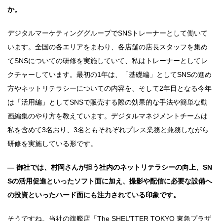
か。
デジタルマーケティンググループでSNSトレーナーとして働いて
います。全国の各エリアをまわり、各店舗の店長スタッフを集め
てSNSについての研修を実施していて、私はトレーナーとしてレ
クチャーしています。最初の1年は、「基礎編」としてSNSの進め
方やネットリテラシーについての内容を、そして2年目となる今年
は「活用編」としてSNSで販売する際の効果的な手法や簡単な動
画編集のやり方を教えています。デジタルマネジメントチームは
私を含めて3名おり、3名ともそれぞれプレス業務と兼務しながら
研修を実施している形です。
― 御社では、村岡さんが担う社内のネットリテラシーの向上、SN
Sの活用促進といったソフト面に加え、撮影や配信に必要な設備へ
の投資といったハード面にも注力されている印象です。
そうですね。当社の旗艦店「The SHEL’TTER TOKYO 東急プラザ