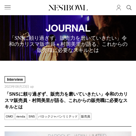
JOURNAL
HOME
JOB
求人検索
「SNSに頼り過ぎず、販売力を磨いていきたい」令
和のカリスマ販売員・村岡美里が語る、これからの
新着求人
販売職に必要なスキルとは
ブランド一覧
JOURNAL
COLLABORATION
インタビュー
コラボ募集一覧
Interview
エデュケーション
コラボ募集記事
2023年08月23日 up
「SNSに頼り過ぎず、販売力を磨いていきたい」令和のカリ
ニュース＆イベント
コラボ実績案内
スマ販売員・村岡美里が語る、これからの販売職に必要なス
データ
キルとは
OMO
rienda
SNS
バロックジャパンリミテッド
販売員
SERVICE
MEMBER
初めての方へ
ログイン