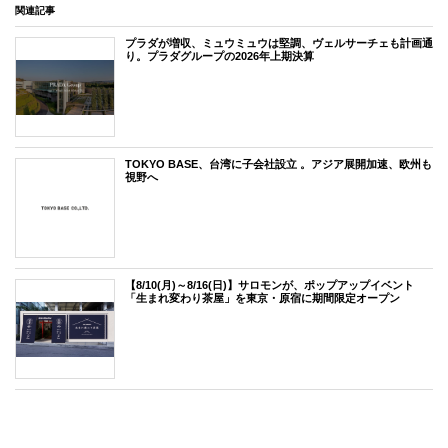
関連記事
プラダが増収、ミュウミュウは堅調、ヴェルサーチェも計画通
り。プラダグループの2026年上期決算
TOKYO BASE、台湾に子会社設立 。アジア展開加速、欧州も
視野へ
【8/10(月)～8/16(日)】サロモンが、ポップアップイベント
「生まれ変わり茶屋」を東京・原宿に期間限定オープン