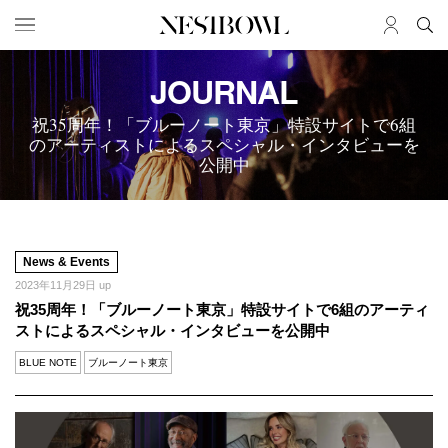
JOURNAL
HOME
JOB
求人検索
祝35周年！「ブルーノート東京」特設サイトで6組
のアーティストによるスペシャル・インタビューを
新着求人
公開中
ブランド一覧
JOURNAL
COLLABORATION
インタビュー
コラボ募集一覧
News & Events
エデュケーション
コラボ募集記事
2023年11月29日 up
祝35周年！「ブルーノート東京」特設サイトで6組のアーティ
ニュース＆イベント
コラボ実績案内
ストによるスペシャル・インタビューを公開中
データ
BLUE NOTE
ブルーノート東京
SERVICE
MEMBER
初めての方へ
ログイン