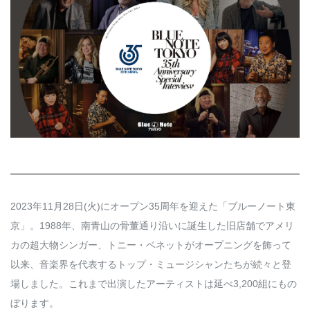
Q&A
会員登録
企業担当の方へ
企業ログイン
プライバシーポリシー
利用規約
運営会社
2023年11月28日(火)にオープン35周年を迎えた「ブルーノート東
京」。1988年、南青山の骨董通り沿いに誕生した旧店舗でアメリ
カの超大物シンガー、トニー・ベネットがオープニングを飾って
以来、音楽界を代表するトップ・ミュージシャンたちが続々と登
場しました。これまで出演したアーティストは延べ3,200組にもの
ぼります。