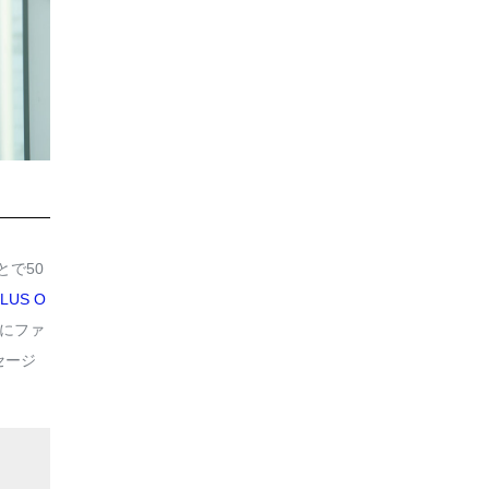
で50
LUS O
にファ
セージ