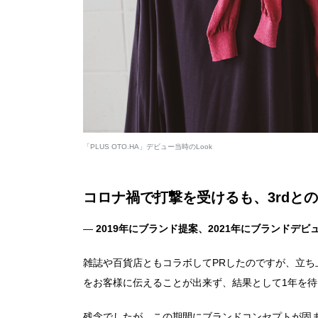
「PLUS OTO.HA」デビュー当時のLook
コロナ禍で打撃を受けるも、3rdと
―
2019年にブランド提案、2021年にブランドデ
雑誌や百貨店ともコラボしてPRしたのですが、立
をお客様に伝えることが出来ず、結果として1年を
残念でしたが、この期間にブランドコンセプトが固