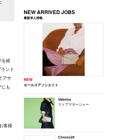
上
NEW ARRIVED JOBS
最新求人情報
学を経
ブランド
てアサ
NEW
セールスアソシエイト
グにも
Valextra
ストアマネージャー
お客様
Chrono24