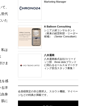
Marketing Manager
いて、
人世代
にいた
A Balloon Consulting
シニア人材コンサルタント
（将来の経営幹部・リーダー
候補） （Senior Consultant）
。私は
八木通商
よ
八木通商株式会社/スリード
ッツ部 three dotsブランド
付けま
に関わるセールス＆マーケテ
ィング担当スタッフ募集！
化を感
いる洋
会員様限定の非公開求人、スカウト機能、マイペー
私自身
ジなどの特典が満載です。
、肌に