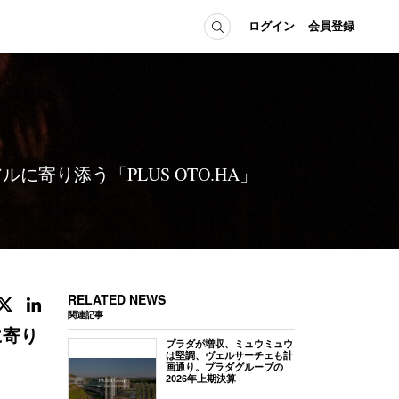
ログイン
会員登録
ICE
MEMBER
の方へ
ログイン
会員登録
寄り添う「PLUS OTO.HA」
当の方へ
グイン
RELATED NEWS
関連記事
に寄り
プラダが増収、ミュウミュウ
は堅調、ヴェルサーチェも計
画通り。プラダグループの
2026年上期決算