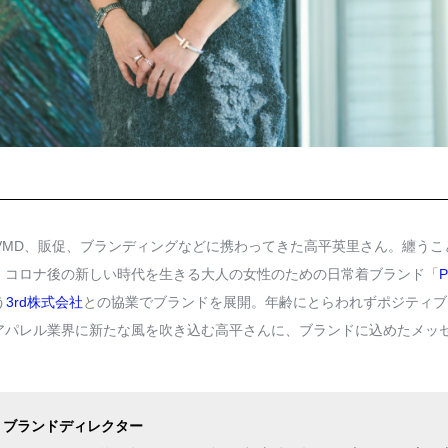
VMD、販促、ブランディングなどに携わってきた高平英里さん。纏うこと
、コロナ後の新しい時代を生きる大人の女性のための日常着ブランド「
P
う
3rd株式会社
との協業でブランドを展開。年齢にとらわれずポジティブ
アパレル業界に新たな風を吹き込む高平さんに、ブランドに込めたメッ
HA」ブランドディレクター