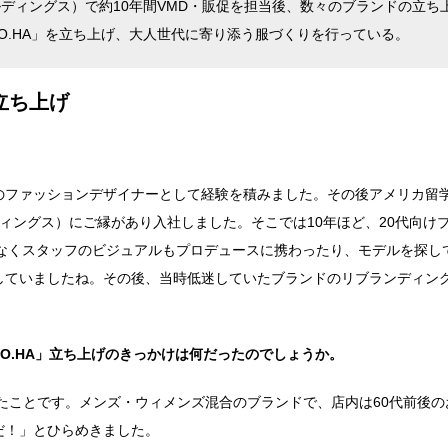
ルディングス）で約10年間VMD・販促を担当後、数々のブランドの立ち
TO.HA」を立ち上げ、大人世代に寄り添う服づくりを行っている。
立ち上げ
のファッションデザイナーとして経験を積みました。その後アメリカ留
ディングス）にご縁があり入社しました。そこでは10年ほど、20代向け
でなくスタッフのビジュアルもプロデュースに携わったり、モデルを探し
していましたね。その後、当時低迷していたブランドのリブランディン
TO.HA」立ち上げのきっかけは何だったのでしょうか。
けたことです。メンズ・ウィメンズ混合のブランドで、店内は60代前後の
だ！」とひらめきました。