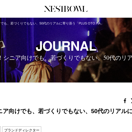
も、若づくりでもない、50代のリアルに寄り添う「PLUS OTO.HA」
JOURNAL
COLLABORATION
SERV
JOURNAL
インタビュー
コラボ募集一覧
初めて
エデュケーション
コラボ募集記事
Q&A
ニア向けでも、若づくりでもない、50代のリアルに
ニュース＆イベント
コラボ実績案内
企業担
データ
企業ロ
ニア向けでも、若づくりでもない、50代のリアル
ブランドディレクター