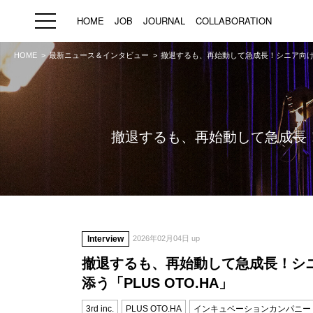
HOME
JOB
JOURNAL
COLLABORATION
HOME
最新ニュース＆インタビュー
撤退するも、再始動して急成長！シニア向けで
HOME
JOB
求人検索
新着求人
撤退するも、再始動して急成長！シ
ブランド一覧
プライバシーポリシー
利用規約
運営会社
Interview
2026年02月04日 up
撤退するも、再始動して急成長！シ
添う「PLUS OTO.HA」
3rd inc.
PLUS OTO.HA
インキュベーションカンパニー