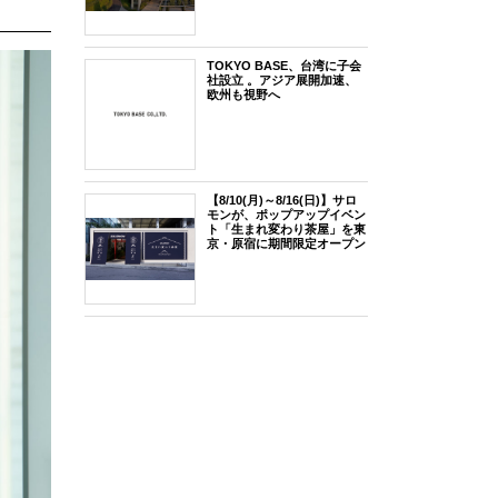
TOKYO BASE、台湾に子会
社設立 。アジア展開加速、
欧州も視野へ
【8/10(月)～8/16(日)】サロ
モンが、ポップアップイベン
ト「生まれ変わり茶屋」を東
京・原宿に期間限定オープン