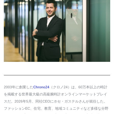
Q&A
会員登録
企業担当の方へ
企業ログイン
プライバシーポリシー
利用規約
運営会社
2003年に創業した
Chrono24
（クロノ24）は、60万本以上の時計
を掲載する世界最大級の高級腕時計オンラインマーケットプレイ
スだ。2026年5月、同社CEOにホセ・ガステルさんが就任した。
ファッションEC、住宅、教育、地域コミュニティなど多様な分野