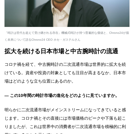
「時計は世代を超えて受け継がれる存在」機械式時計が持つ普遍的な価値と、Chrono24が描
く未来について語るChrono24 CEO ホセ・ガステルさん
拡大を続ける日本市場と中古腕時計の流通
コロナ禍を経て、中古腕時計の二次流通市場は世界的に拡大を続
けている。資産や投資の対象としても注目が高まるなか、日本市
場はどのような立ち位置にあるのか。
― この10年間の時計市場の進化をどのように見ていますか。
明らかに二次流通市場がメインストリームになってきていると感
じます。コロナ禍とその直後には市場価格のピークや下落も起こ
りましたが、これは世界中の消費者が二次流通市場を積極的に利