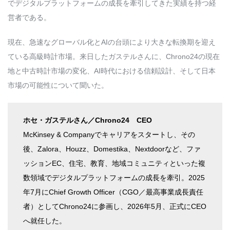
でデジタルプラットフォームの成長を牽引してきた実績を持つ経
営者である。
現在、急速なグローバル化とAIの台頭により大きな転換期を迎え
ている高級時計市場。来日したガステルさんに、Chrono24の現在
地と中古時計市場の変化、AI時代における信頼設計、そして日本
市場の可能性について聞いた。
ホセ・ガステルさん／Chrono24 CEO
McKinsey & Companyでキャリアをスタートし、その
後、Zalora、Houzz、Domestika、Nextdoorなど、ファ
ッションEC、住宅、教育、地域コミュニティといった複
数領域でデジタルプラットフォームの成長を牽引。2025
年7月にChief Growth Officer（CGO／最高事業成長責任
者）としてChrono24に参画し、2026年5月、正式にCEO
へ就任した。