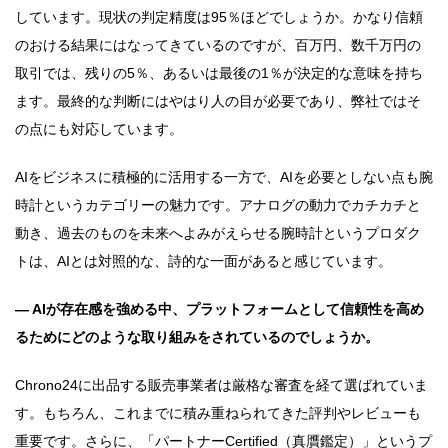
しています。現状の判定精度は95％ほどでしょうか。かなり信頼
のおける結果にはなってきているのですが、百万円、数千万円の
取引では、残りの5％、あるいは最後の1％が決定的な意味を持ち
ます。最終的な判断にはやはり人の目が必要であり、弊社ではそ
の点にも対応しています。
AIをビジネスに積極的に活用する一方で、AIを必要としない点も腕
時計というカテゴリーの魅力です。アナログの動力でカチカチと
動き、過去のものを未来へよみがえらせる腕時計というプロダク
トは、AIとは対照的な、詩的な一面があると感じています。
― AIが存在感を強める中、プラットフォームとして信頼性を高め
るためにどのような取り組みをされているのでしょうか。
Chrono24に出品する販売事業者は厳格な審査を経て選ばれていま
す。もちろん、これまでに積み重ねられてきた評判やレビューも
重要です。さらに、「パートナーCertified（真贋鑑定）」というプ