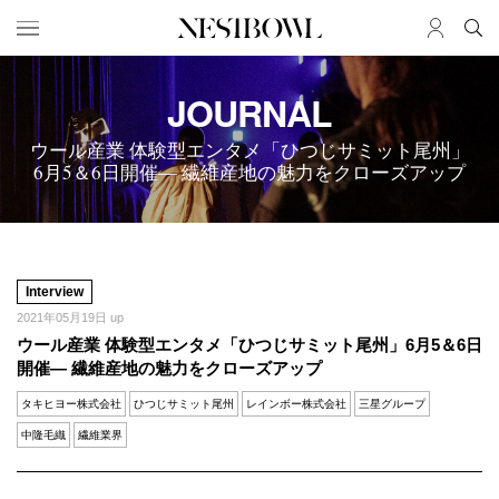
HOME
JOURNAL
JOB
求人検索
ウール産業 体験型エンタメ「ひつじサミット尾州」
新着求人
6月5＆6日開催― 繊維産地の魅力をクローズアップ
ブランド一覧
JOURNAL
COLLABORATION
インタビュー
コラボ募集一覧
Interview
エデュケーション
コラボ募集記事
2021年05月19日 up
ウール産業 体験型エンタメ「ひつじサミット尾州」6月5＆6日
ニュース＆イベント
コラボ実績案内
開催― 繊維産地の魅力をクローズアップ
データ
タキヒヨー株式会社
ひつじサミット尾州
レインボー株式会社
三星グループ
SERVICE
MEMBER
中隆毛織
繊維業界
初めての方へ
ログイン