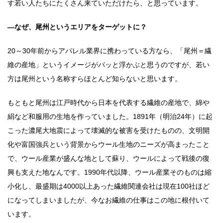
す若い人たちにたくさん来ていただけたら、と思っています。
―なぜ、尾州というエリアをターゲットに？
20～30年前からアパレル業界に携わっている方なら、「尾州＝繊
維の産地」というイメージがパッと浮かぶと思うのですが、若い
方は尾州という名称すらほとんど知らないと思います。
もともと尾州は江戸時代から日本を代表する繊維の産地で、綿や
絹など和服用の生地を作っていました。1891年（明治24年）に起
こった濃尾大地震によって壊滅的な被害を受けたものの、文明開
化や富国強兵という背景からウール生地のニーズが高まったこと
で、ウール産業が盛んな地として蘇り、ウールによって戦後の復
興も支えた地なんです。1990年代以降、ウール産業そのものは縮
小化し、最盛期は4000以上あった繊維関連会社は現在100社ほど
になってしまいましたが、今なお繊維の仕事はこの地に根付いて
います。