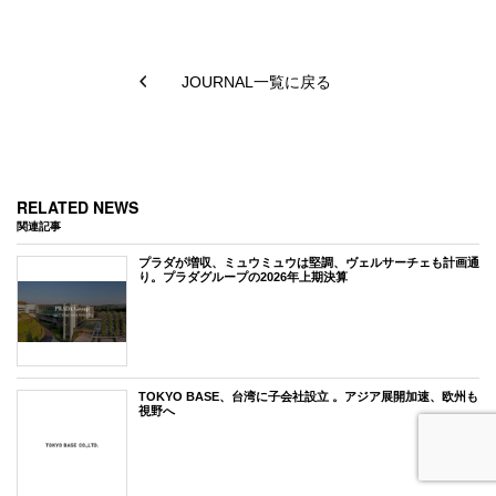
JOURNAL一覧に戻る
RELATED NEWS
関連記事
プラダが増収、ミュウミュウは堅調、ヴェルサーチェも計画通
り。プラダグループの2026年上期決算
TOKYO BASE、台湾に子会社設立 。アジア展開加速、欧州も
視野へ