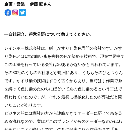
企画・営業 伊藤 匠さん
―自社紹介、得意分野について教えてください。
レインボー株式会社は、絣（かすり）染色専門の会社です。かす
り染色とは1本の白い糸を複数の色で染める技術で、現在世界中で
この工法を行っている会社は30あるかないかと言われています。
その30社のうちの５社ほどが尾州にあり、うちもそのひとつなん
です。かすり染の技術はすごく古くからあり、当時は手作業で糸
を縛って色に染めたのちにほどいて別の色に染めるという工法で
行われていたのですが、それを最初に機械化したのが弊社だと聞
いたことがあります。
ビジネス的には商社の方から連絡がきてオーダーに応じて糸を染
める流れなので、実はどこのブランドからのオーダーなのかはわ
からないことが多いんです。のちに発表された作品を見て「あ、