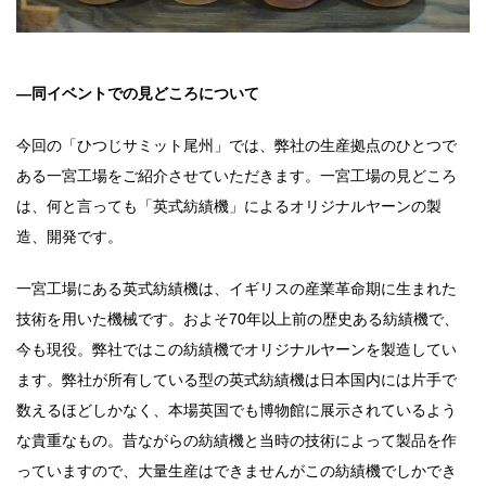
―同イベントでの見どころについて
今回の「ひつじサミット尾州」では、弊社の生産拠点のひとつで
ある一宮工場をご紹介させていただきます。一宮工場の見どころ
は、何と言っても「英式紡績機」によるオリジナルヤーンの製
造、開発です。
一宮工場にある英式紡績機は、イギリスの産業革命期に生まれた
技術を用いた機械です。およそ70年以上前の歴史ある紡績機で、
今も現役。弊社ではこの紡績機でオリジナルヤーンを製造してい
ます。弊社が所有している型の英式紡績機は日本国内には片手で
数えるほどしかなく、本場英国でも博物館に展示されているよう
な貴重なもの。昔ながらの紡績機と当時の技術によって製品を作
っていますので、大量生産はできませんがこの紡績機でしかでき