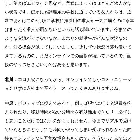
す。例えばエアライン系など、業種によってはほとんど求人がな
い状況です。ほかにも調理系の学校に通っている友人からは、通
常であればこの6月頃に学校に推薦用の求人が一気に届くのに今年
はまったく求人が届かないといった話も聞いています。今までの
ような交流ができないなか、まわりの就活生がどんな状況なの
か、知る機会が減ってしまいました。少しずつ状況は落ち着いて
きているものの、まだオンラインでの面接が続いているので、面
接のやりづらさというのはあると思います。
北川
：コロナ禍になってから、オンラインでしかコミュニケーシ
ョンせずに入社まで至るケースってたくさんありますよね。
中原
：ポジティブに捉えてみると、例えば現地に行く交通費を抑
えられたり、移動時間がない分時間を有効活用できたり…必ずし
も悪いことだけではないのかもしれません。今までリアルで受け
ていたときにどうしても時間が被ってしまい受けられなかった面
接もオンラインなら可能な場合もあるので、そういった点ではメ