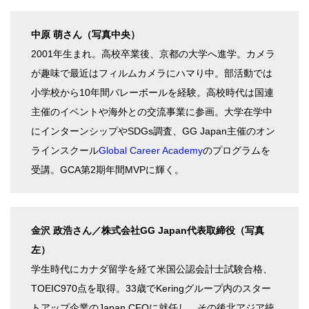
中原 萌さん（写真中央）
2001年生まれ。高校卒業後、京都の大学へ進学。カメラ
が趣味で最近はフィルムカメラにハマり中。部活動では
小学校から10年間バレーボールを経験。高校時代は国連
主催のイベントや海外との交流事業に参画。大学在学中
にインターンシップやSDGs調査、GG Japan主催のオン
ラインスクール
Global Career Academy
のプログラムを
受講。GCA第2期年間MVPに輝く。
金沢 政浩さん／株式会社GG Japan代表取締役（写真
左）
学生時代にカナダ留学を経て米国公認会計士試験合格、
TOEIC970点を取得。33歳でKeringグループ内のスター
トアップ企業のJapan CFOに就任し、その後北アジア統