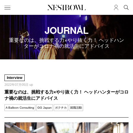
HOME
JOURNAL
JOB
求人検索
重要なのは、挑戦する力×やり抜く力！ ヘッドハン
新着求人
ターがコロナ禍の就活生にアドバイス
ブランド一覧
JOURNAL
COLLABORATION
インタビュー
コラボ募集一覧
Interview
エデュケーション
コラボ募集記事
2022年07月05日 up
重要なのは、挑戦する力×やり抜く力！ ヘッドハンターがコロ
ニュース＆イベント
コラボ実績案内
ナ禍の就活生にアドバイス
データ
A Balloon Consulting
GG Japan
ガクチカ
就職活動
SERVICE
MEMBER
初めての方へ
ログイン