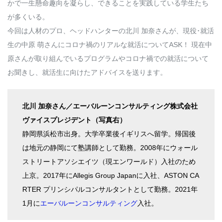
かで一生懸命趣向を凝らし、できることを実践している学生たち
が多くいる。
今回は人材のプロ、ヘッドハンターの北川 加奈さんが、現役･就活
生の中原 萌さんにコロナ禍のリアルな就活についてASK！ 現在中
原さんが取り組んでいるプログラムやコロナ禍での就活について
お聞きし、就活生に向けたアドバイスを送ります。
北川 加奈さん／エーバルーンコンサルティング株式会社
ヴァイスプレジデント（写真右）
静岡県浜松市出身。大学卒業後イギリスへ留学。帰国後
は地元の静岡にて塾講師として勤務。2008年にウォール
ストリートアソシエイツ（現エンワールド）入社のため
上京。2017年にAllegis Group Japanに入社、ASTON CA
RTER プリンシパルコンサルタントとして勤務。2021年
1月に
エーバルーンコンサルティング
入社。