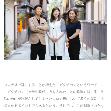
Q&A
会員登録
企業担当の方へ
企業ログイン
プライバシーポリシー
利用規約
運営会社
コロナ禍で耳にすることが増えた「ガクチカ」というワード。
「ガクチカ」（＝学生時代に力を入れたことの略称）は、学生生
活の自由が制限されてしまったコロナ禍において多くの就活生を
悩ませるポイントでもあるという。それでも、この制限されたな