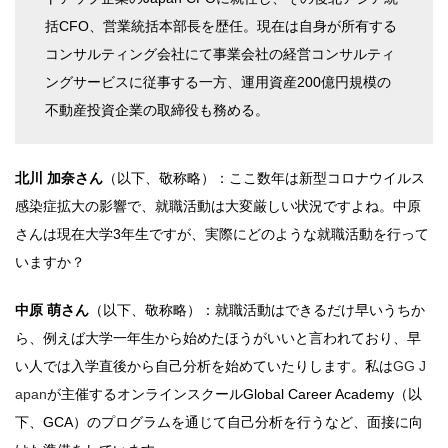
括CFO、営業統括本部長を歴任。現在は自身が所有する
コンサルティング会社にて事業会社の経営コンサルティ
ングサービスに従事する一方、運用資産200億円規模の
不動産投資企業の取締役も務める。
北川
加奈
さん
（以下、敬称略）：ここ数年は新型コロナウイルス
感染症拡大の影響で、就職活動は大変厳しい状況ですよね。中原
さんは現在大学3年生ですが、実際にどのような就職活動を行って
いますか？
中原 萌
さん
（以下、敬称略）：就職活動はできるだけ早いうちか
ら、例えば大学一年生から始めたほうがいいと言われており、早
い人では入学直後から自己分析を始めていたりします。私は
GG J
apan
が主催するオンラインスクールGlobal Career Academy（以
下、GCA）のプログラムを通じて自己分析を行うなど、面接に向