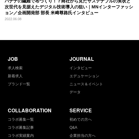
バナナの繊維で布づくり！？商社から見たサステナブルの実状と
次世代を見据えたデジタル技術導入の狙い｜MNインターファッシ
ョン／企画開発部 部長 米﨑尊路氏インタビュー
2022.06.08
JOB
JOURNAL
求人検索
インタビュー
新着求人
エデュケーション
ブランド一覧
ニュース＆イベント
データ
COLLABORATION
SERVICE
コラボ募集一覧
初めての方へ
コラボ募集記事
Q&A
コラボ実績案内
企業担当の方へ