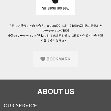
Q&A
会員登録
企業担当の方へ
企業ログイン
「新しい世代」と向き合う、around20（15～24歳)のZ世代に特化した
マーケティング機関
企業のマーケティング活動における課題を解決し若者と企業・社会を繋
プライバシーポリシー
ぐ架け橋となります。
利用規約
運営会社
BOOKMARK
ABOUT US
OUR SERVICE