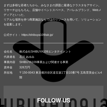
まずは多様な若者たちから、みなさまの課題に最適なクラスタをアサイン。
リサーチはもちろん、店舗やイベントスペース、アパレルブランド、Webメ
ディアといった、
リアルな場所を持つ商業施設ならではのリソースを用いて、ソリューション
を提案します。
公式サイト：
https://shibuya109lab.jp/
会社名
株式会社SHIBUYA109エンタテイメント
代表者名
石川 あゆみ
事業内容
SHIBUYA109事業および関連する事業
資本金
326万円
所在地
〒150-0043 東京都渋谷区道玄坂1丁目10番7号 五島育英会ビル4
階
FOLLOW US