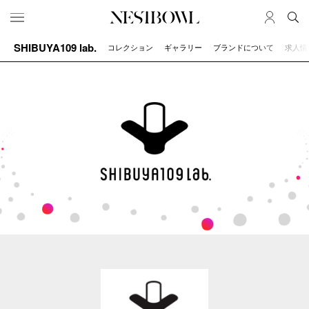
SHIBUYA109 lab.
コレクション
ギャラリー
ブランドについて
求人情
HOME
JOB
求人検索
新着求人
ブランド一覧
JOURNAL
COLLABORATION
インタビュー
コラボ募集一覧
エデュケーション
コラボ募集記事
ニュース＆イベント
コラボ実績案内
データ
SERVICE
MEMBER
初めての方へ
ログイン