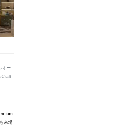
ルオー
aft
nium
ちも来場