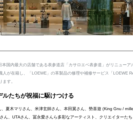
）」の日本国内最大の店舗である表参道店「カサロエベ表参道」がリニューア
が在籍し、「LOEWE」の革製品の修理や補修サービス「LOEWE ReCr
ります。
デルたちが祝福に駆けつける
リさん、米津玄師さん、本田翼さん、勢喜遊 (King Gnu / millen
ビーさん、UTAさん、冨永愛さんら多彩なアーティスト、クリエイターた