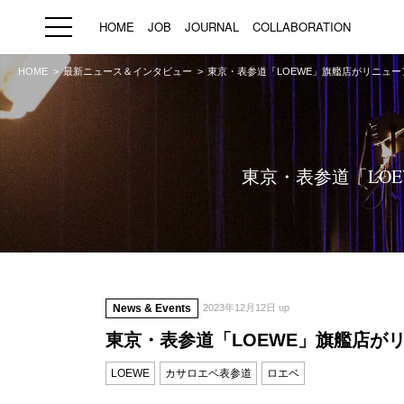
HOME
JOB
JOURNAL
COLLABORATION
HOME
最新ニュース＆インタビュー
東京・表参道「LOEWE」旗艦店がリニュ
HOME
JOB
求人検索
新着求人
東京・表参道「LO
ブランド一覧
プライバシーポリシー
利用規約
運営会社
News & Events
2023年12月12日 up
東京・表参道「LOEWE」旗艦店が
LOEWE
カサロエベ表参道
ロエベ