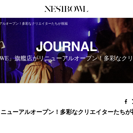
ーアルオープン！多彩なクリエイターたちが祝福
JOURNAL
COLLABORATION
SERV
JOURNAL
インタビュー
コラボ募集一覧
初めて
エデュケーション
コラボ募集記事
Q&A
EWE」旗艦店がリニューアルオープン！多彩なク
ニュース＆イベント
コラボ実績案内
企業担
データ
企業ロ
リニューアルオープン！多彩なクリエイターたちが