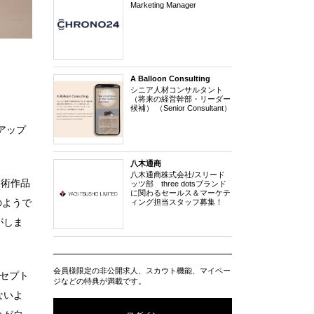
Marketing Manager
A Balloon Consulting
シニア人材コンサルタント
（将来の経営幹部・リーダー
候補） （Senior Consultant）
アップ
八木通商
八木通商株式会社/スリード
美術作品
ッツ部 three dotsブランド
に関わるセールス＆マーケテ
のようで
ィング担当スタッフ募集！
がしま
会員様限定の非公開求人、スカウト機能、マイペー
セプト
ジなどの特典が満載です。
ないよ