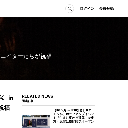
ログイン
会員登録
ICE
MEMBER
の方へ
ログイン
会員登録
リエイターたちが祝福
当の方へ
グイン
RELATED NEWS
関連記事
祝福
【8/10(月)～8/16(日)】サロ
モンが、ポップアップイベン
ト「生まれ変わり茶屋」を東
京・原宿に期間限定オープン