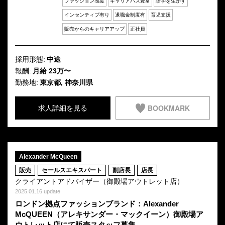
ファッション感度
キャリアパス豊富
語学を生かす
インセンティブ有り
退職金制度有
育児支援
販売からのキャリアアップ
正社員
採用形態:
中途
報酬:
月給 23万〜
勤務地:
東京都, 神奈川県
BOOKMARK
求人詳細を見る
Alexander McQueen
販売
セールスエキスパート
副店長
店長
クライアントアドバイザー（御殿場アウトレット店）
2025.01.16 update
ロンドン拠点ファッションブランド：Alexander
McQUEEN（アレキサンダー・マックイーン）御殿場ア
ウトレット店にて販売スタッフ募集