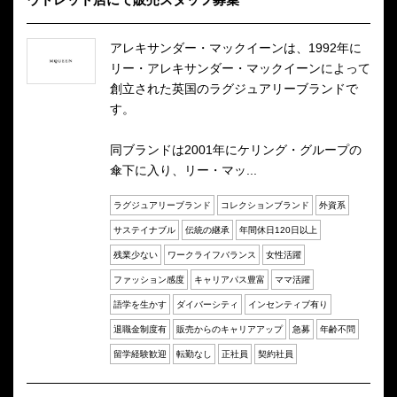
アレキサンダー・マックイーンは、1992年に
リー・アレキサンダー・マックイーンによって
創立された英国のラグジュアリーブランドで
す。
同ブランドは2001年にケリング・グループの
傘下に入り、リー・マッ...
ラグジュアリーブランド
コレクションブランド
外資系
サステイナブル
伝統の継承
年間休日120日以上
残業少ない
ワークライフバランス
女性活躍
ファッション感度
キャリアパス豊富
ママ活躍
語学を生かす
ダイバーシティ
インセンティブ有り
退職金制度有
販売からのキャリアアップ
急募
年齢不問
留学経験歓迎
転勤なし
正社員
契約社員