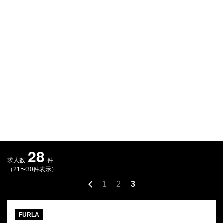
Q&A
会員登録
企業担当の方へ
企業ログイン
プライバシーポリシー
利用規約
運営会社
28
求人数
件
（21〜30件表示）
1
2
3
FURLA