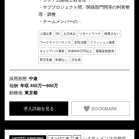
・システム開発工程管理
・サブプロジェクト間、関係部門間等の利害整
理・調整
・チームメンバーの...
上場企業
DX
土日休み
リモートワーク
残業少ない
ワークライフバランス
女性活躍
ファッション感度
キャリアパス豊富
年収800万円以上
退職金制度有
育児支援
転勤なし
正社員
採用形態:
中途
報酬:
年収 450万〜900万
勤務地:
東京都
BOOKMARK
求人詳細を見る
システムインフラ担当
UNITED ARROWS
エンジニア
IT