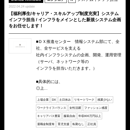
2022.04.24 update
【福利厚生/キャリア・スキルアップ制度充実】システム
インフラ担当 / インフラをメインとした新規システム企画
をお任せします！
■ＤＸ推進センター 情報システム部にて、全
社、全サービスを支える
社内インフラシステムの企画、開発、運用管理
（サーバ、ネットワーク等の
インフラを担当いただきます。）
■具体的には、
◎上...
上場企業
DX
土日休み
リモートワーク
残業少ない
ワークライフバランス
女性活躍
ファッション感度
キャリアパス豊富
服装自由
年収800万円以上
退職金制度有
育児支援
転勤なし
正社員