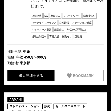
けた、アイディア出しから開発、運用までをお
任せいた...
上場企業
DX
土日休み
リモートワーク
残業少ない
ワークライフバランス
女性活躍
ファッション感度
キャリアパス豊富
服装自由
年収800万円以上
退職金制度有
育児支援
転勤なし
正社員
採用形態:
中途
報酬:
年収 450万〜900万
勤務地:
東京都
BOOKMARK
求人詳細を見る
ARMANI
ストアオペレーション
販売
セールスエキスパート