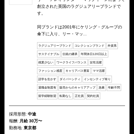
創立された英国のラグジュアリーブランドで
す。
同ブランドは2001年にケリング・グループの
傘下に入り、リー・マッ...
ラグジュアリーブランド
コレクションブランド
外資系
サステイナブル
伝統の継承
年間休日120日以上
残業少ない
ワークライフバランス
女性活躍
ファッション感度
キャリアパス豊富
ママ活躍
語学を生かす
ダイバーシティ
インセンティブ有り
退職金制度有
販売からのキャリアアップ
急募
年齢不問
留学経験歓迎
転勤なし
正社員
契約社員
採用形態:
中途
報酬:
月給 30万〜
勤務地:
東京都