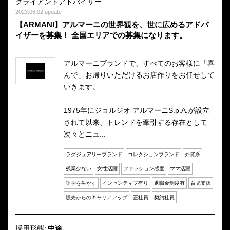
クライアントアドバイザー
2023.06.02 update
【ARMANI】アルマーニの世界観を、世に広めるアドバ
イザーを募集！ 全国エリアでの募集になります。
アルマーニブランドで、すべてのお客様に「喜
んで」お帰りいただけるお店作りをお任せして
いきます。
1975年にジョルジオ アルマーニS.p.A.が設立
されて以来、トレンドを牽引する存在として
次々とニュ...
ラグジュアリーブランド
コレクションブランド
外資系
残業少ない
女性活躍
ファッション感度
ママ活躍
語学を生かす
インセンティブ有り
退職金制度有
育児支援
販売からのキャリアアップ
正社員
契約社員
採用形態:
中途