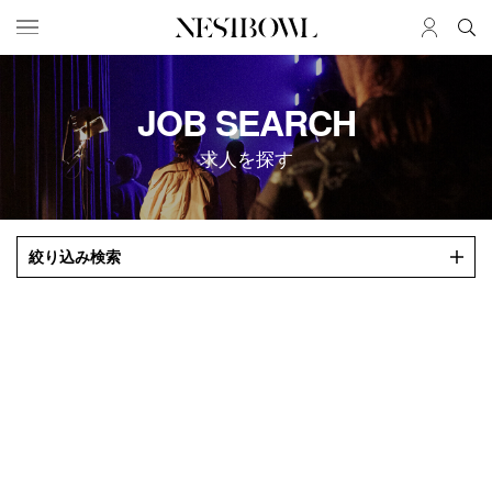
HOME
JOB
JOB SEARCH
求人検索
求人を探す
新着求人
ブランド一覧
JOURNAL
COLLABORATION
絞り込み検索
インタビュー
コラボ募集一覧
エデュケーション
コラボ募集記事
ニュース＆イベント
コラボ実績案内
データ
SERVICE
MEMBER
初めての方へ
ログイン