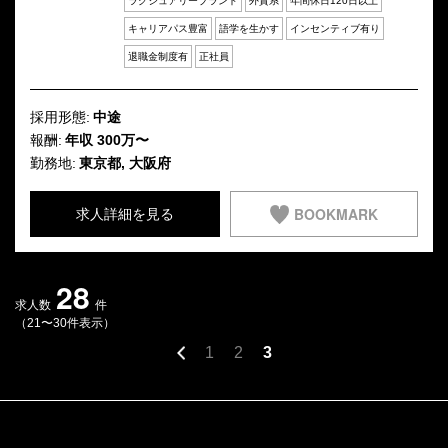
ラグジュアリーブランド
外資系
年間休日120日以上
キャリアパス豊富
語学を生かす
インセンティブ有り
退職金制度有
正社員
採用形態:
中途
報酬:
年収 300万〜
勤務地:
東京都, 大阪府
BOOKMARK
求人詳細を見る
28
求人数
件
（21〜30件表示）
1
2
3