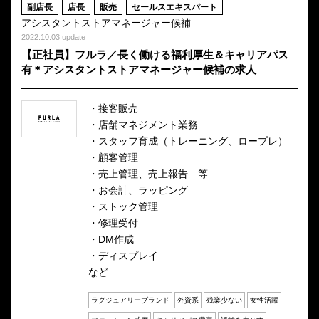
副店長
店長
販売
セールスエキスパート
アシスタントストアマネージャー候補
2022.10.03 update
【正社員】フルラ／長く働ける福利厚生＆キャリアパス
有＊アシスタントストアマネージャー候補の求人
・接客販売
・店舗マネジメント業務
・スタッフ育成（トレーニング、ロープレ）
・顧客管理
・売上管理、売上報告 等
・お会計、ラッピング
・ストック管理
・修理受付
・DM作成
・ディスプレイ
など
ラグジュアリーブランド
外資系
残業少ない
女性活躍