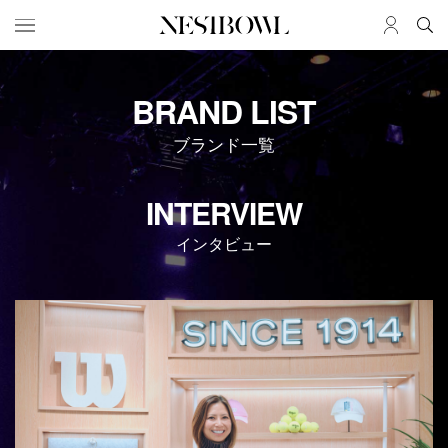
HOME
JOB
BRAND LIST
求人検索
ブランド一覧
新着求人
ブランド一覧
INTERVIEW
JOURNAL
COLLABORATION
インタビュー
インタビュー
コラボ募集一覧
エデュケーション
コラボ募集記事
ニュース＆イベント
コラボ実績案内
データ
SERVICE
MEMBER
初めての方へ
ログイン