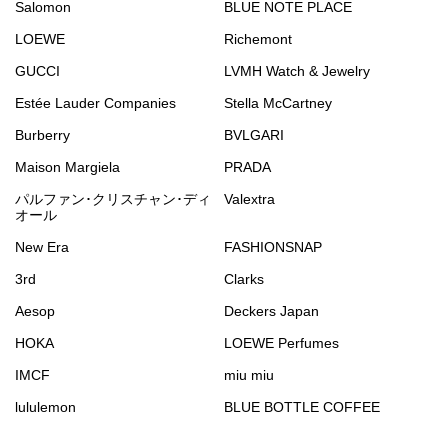
Salomon
BLUE NOTE PLACE
LOEWE
Richemont
GUCCI
LVMH Watch & Jewelry
Estée Lauder Companies
Stella McCartney
Burberry
BVLGARI
Maison Margiela
PRADA
パルファン･クリスチャン･ディ
Valextra
オール
New Era
FASHIONSNAP
3rd
Clarks
Aesop
Deckers Japan
HOKA
LOEWE Perfumes
IMCF
miu miu
lululemon
BLUE BOTTLE COFFEE