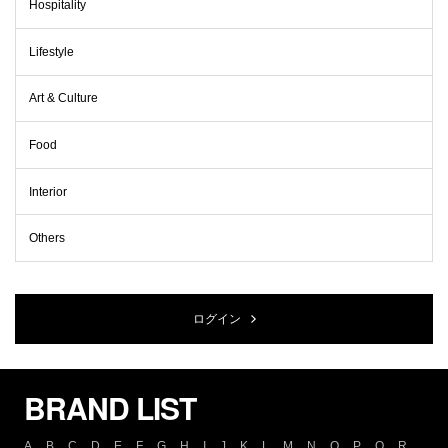
Hospitality
Lifestyle
Art & Culture
Food
Interior
Others
ログイン
BRAND LIST
A
B
C
D
E
F
G
H
I
J
K
L
M
N
O
P
Q
R