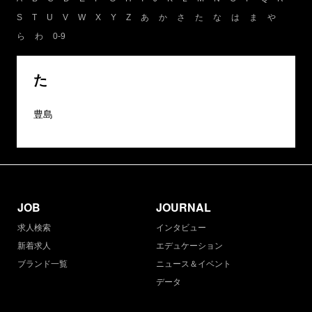
S
T
U
V
W
X
Y
Z
あ
か
さ
た
な
は
ま
や
ら
わ
0-9
た
豊島
JOB
JOURNAL
求人検索
インタビュー
新着求人
エデュケーション
ブランド一覧
ニュース＆イベント
データ