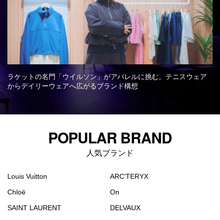
Q&A
会員登録
企業担当の方へ
企業ログイン
ラケットの名門「ウイルソン」がアパレルに挑む。テニスウェア
プライバシーポリシー
からデイリーウェアへ広がるブランド構想
利用規約
運営会社
POPULAR BRAND
人気ブランド
Louis Vuitton
ARC'TERYX
Chloé
On
SAINT LAURENT
DELVAUX