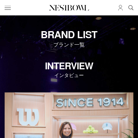
HOME
JOB
BRAND LIST
求人検索
ブランド一覧
新着求人
ブランド一覧
INTERVIEW
JOURNAL
COLLABORATION
インタビュー
インタビュー
コラボ募集一覧
エデュケーション
コラボ募集記事
ニュース＆イベント
コラボ実績案内
データ
SERVICE
MEMBER
初めての方へ
ログイン