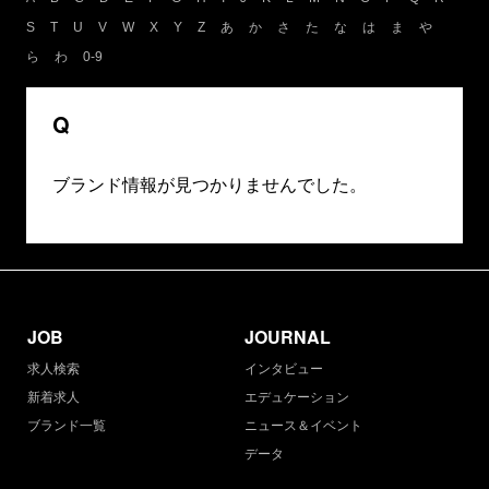
S
T
U
V
W
X
Y
Z
あ
か
さ
た
な
は
ま
や
ら
わ
0-9
Q
ブランド情報が見つかりませんでした。
JOB
JOURNAL
求人検索
インタビュー
新着求人
エデュケーション
ブランド一覧
ニュース＆イベント
データ