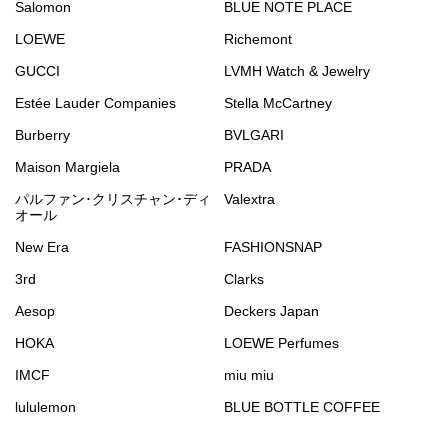
Salomon
BLUE NOTE PLACE
LOEWE
Richemont
GUCCI
LVMH Watch & Jewelry
Estée Lauder Companies
Stella McCartney
Burberry
BVLGARI
Maison Margiela
PRADA
パルファン･クリスチャン･ディ
Valextra
オール
New Era
FASHIONSNAP
3rd
Clarks
Aesop
Deckers Japan
HOKA
LOEWE Perfumes
IMCF
miu miu
lululemon
BLUE BOTTLE COFFEE