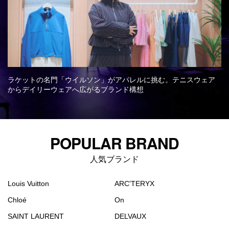
Q&A
会員登録
企業担当の方へ
企業ログイン
ラケットの名門「ウイルソン」がアパレルに挑む。テニスウェア
プライバシーポリシー
からデイリーウェアへ広がるブランド構想
利用規約
運営会社
POPULAR BRAND
人気ブランド
Louis Vuitton
ARC'TERYX
Chloé
On
SAINT LAURENT
DELVAUX