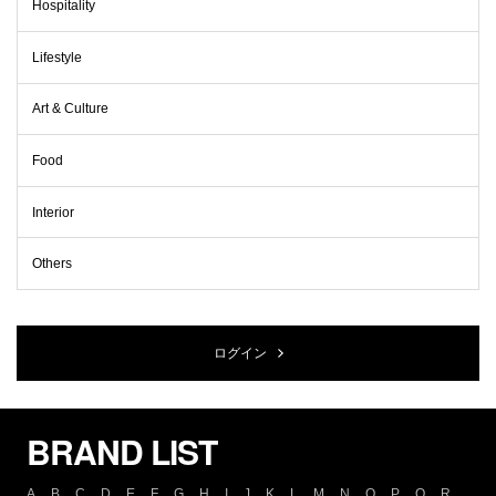
Hospitality
Lifestyle
Art & Culture
Food
Interior
Others
ログイン
BRAND LIST
A
B
C
D
E
F
G
H
I
J
K
L
M
N
O
P
Q
R