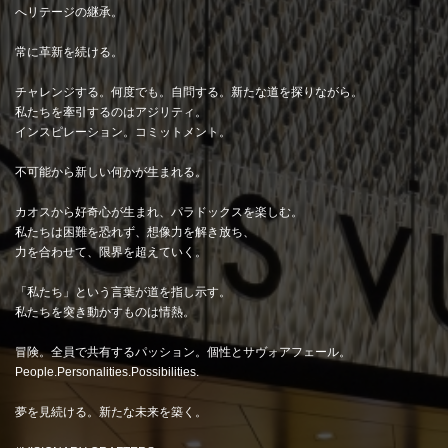
へリテージの継承。
常に革新を続ける。
チャレンジする。何度でも。自問する。新たな道を探りながら。
私たちを牽引するのはアジリティ。
インスピレーション。コミットメント。
不可能から新しい何かが生まれる。
カオスから好奇心が生まれ、パラドックスを楽しむ。
私たちは困難を恐れず、想像力を解き放ち、
力を合わせて、限界を超えていく。
「私たち」という言葉が道を指し示す。
私たちを突き動かすものは情熱。
冒険。全員で共有するパッション。個性とサヴォアフェール。
People.Personalities.Possibilities.
夢を見続ける。新たな未来を築く。