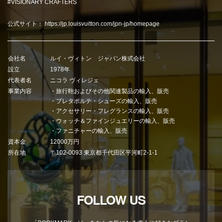
#VISIONARY CRAFTERS
公式サイト：
https://jp.louisvuitton.com/jpn-jp/homepage
会社名
ルイ・ヴィトン ジャパン株式会社
設立
1978年
代表者名
ニコラ ヴィレジェ
事業内容
・旅⾏鞄およびその他関連製品の輸⼊、販売
・プレタポルテ・シューズの輸⼊、販売
・アクセサリー・フレグランスの輸⼊、販売
・ウォッチ＆ファインジュエリーの輸⼊、販売
・ファニチャーの輸入、販売
資本金
12000万円
所在地
〒102-0093 東京都千代田区平河町2-1-1
FOLLOW US