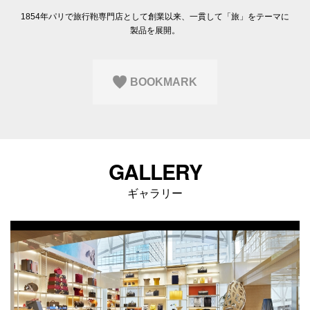
Q&A
会員登録
1854年パリで旅行鞄専門店として創業以来、一貫して「旅」をテーマに
企業担当の方へ
製品を展開。
企業ログイン
BOOKMARK
プライバシーポリシー
利用規約
運営会社
GALLERY
ギャラリー