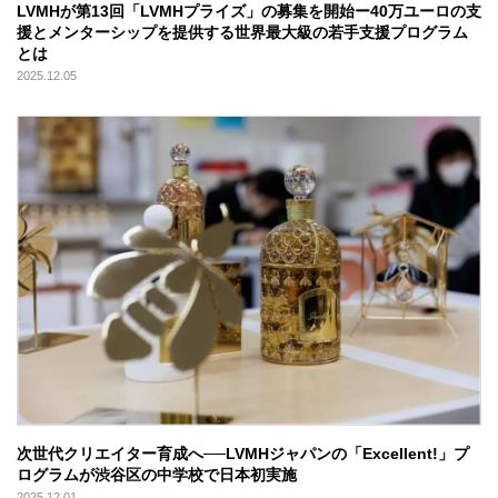
LVMHが第13回「LVMHプライズ」の募集を開始ー40万ユーロの支
援とメンターシップを提供する世界最大級の若手支援プログラム
とは
2025.12.05
次世代クリエイター育成へ──LVMHジャパンの「Excellent!」プ
ログラムが渋谷区の中学校で日本初実施
2025.12.01