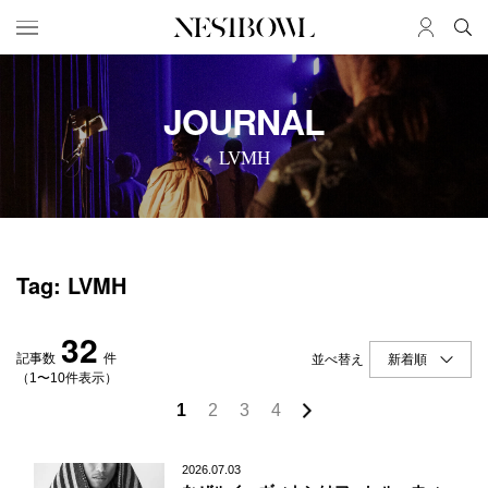
HOME
JOB
JOURNAL
求人検索
LVMH
新着求人
ブランド一覧
JOURNAL
COLLABORATION
Tag: LVMH
インタビュー
コラボ募集一覧
エデュケーション
コラボ募集記事
32
ニュース＆イベント
コラボ実績案内
記事数
件
並べ替え
データ
（1〜10件表示）
1
2
3
4
SERVICE
MEMBER
初めての方へ
ログイン
2026.07.03