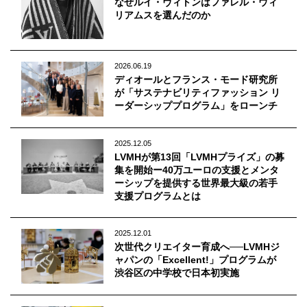
なぜルイ・ヴィトンはファレル・ウィ
Q&A
会員登録
リアムスを選んだのか
企業担当の方へ
企業ログイン
2026.06.19
ディオールとフランス・モード研究所
が「サステナビリティファッション リ
ーダーシッププログラム」をローンチ
プライバシーポリシー
利用規約
2025.12.05
運営会社
LVMHが第13回「LVMHプライズ」の募
集を開始ー40万ユーロの支援とメンタ
ーシップを提供する世界最大級の若手
支援プログラムとは
2025.12.01
次世代クリエイター育成へ──LVMHジ
ャパンの「Excellent!」プログラムが
渋谷区の中学校で日本初実施