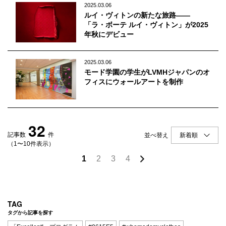
2025.03.06
ルイ・ヴィトンの新たな旅路——
「ラ・ボーテ ルイ・ヴィトン」が2025
年秋にデビュー
2025.03.06
モード学園の学生がLVMHジャパンのオ
フィスにウォールアートを制作
32
記事数
件
並べ替え
（1〜10件表示）
1
2
3
4
TAG
タグから記事を探す