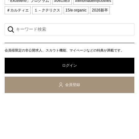
「Excellent!」プログラム
#0615E5
#whomademyclothes
＃カルティエ
１－クテリクス
15/e organic
2026新卒
会員様限定の非公開求人、スカウト機能、マイページなどの特典が満載です。
ログイン
会員登録